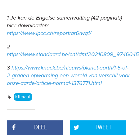
1 Je kan de Engelse samenvatting (42 pagina’s)
hier downloaden:
https://www.ipcc.ch/report/ar6/wg1/
2
https://www.standaard.be/cnt/dmf20210809_974604
3
https://www.knack.be/nieuws/planet-earth/1-5-of-
2-graden-opwarming-een-wereld-van-verschil-voor-
onze-aarde/article-normal-1376771.html
Klimaat
DEEL
TWEET