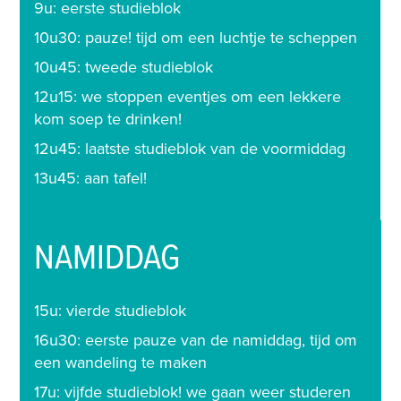
9
u: eerste studieblok
1
0u30: pauze! tijd om een luchtje te scheppen
10u45: tweede studieblok
12u15: we stoppen eventjes om een lekkere
kom soep te drinken!
12u45: laatste studieblok van de voormiddag
1
3u45: aan tafel!
NAMIDDAG
1
5u: vierde studieblok
1
6u30: eerste pauze van de namiddag, tijd om
een wandeling te maken
1
7u: vijfde studieblok! we gaan weer studeren