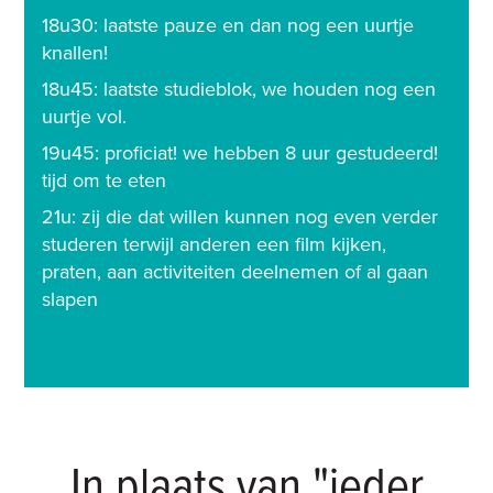
1
8u30: laatste pauze en dan nog een uurtje
knallen!
1
8u45: laatste studieblok, we houden nog een
uurtje vol.
1
9u45: proficiat! we hebben 8 uur gestudeerd!
tijd om te eten
2
1u: zij die dat willen kunnen nog even verder
studeren terwijl anderen een film kijken,
praten, aan activiteiten deelnemen of al gaan
slapen
In plaats van "ieder