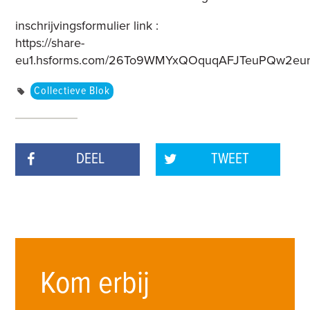
inschrijvingsformulier link :
https://share-
eu1.hsforms.com/26To9WMYxQOquqAFJTeuPQw2eun
Collectieve Blok
DEEL
TWEET
Kom erbij