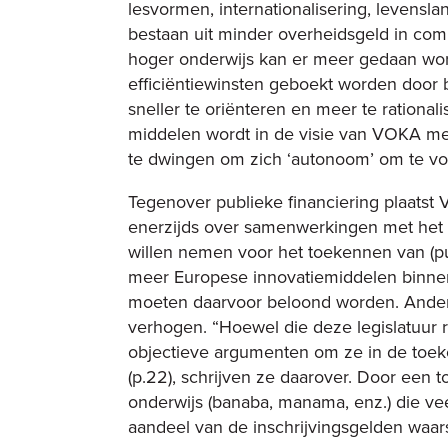
lesvormen, internationalisering, levensla
bestaan uit minder overheidsgeld in com
hoger onderwijs kan er meer gedaan wo
efficiëntiewinsten geboekt worden door
sneller te oriënteren en meer te rational
middelen wordt in de visie van VOKA me
te dwingen om zich ‘autonoom’ om te vor
Tegenover publieke financiering plaatst 
enerzijds over samenwerkingen met het be
willen nemen voor het toekennen van (pub
meer Europese innovatiemiddelen binnenh
moeten daarvoor beloond worden. Anderz
verhogen. “Hoewel die deze legislatuur r
objectieve argumenten om ze in de toek
(p.22), schrijven ze daarover. Door een
onderwijs (banaba, manama, enz.) die ve
aandeel van de inschrijvingsgelden waars