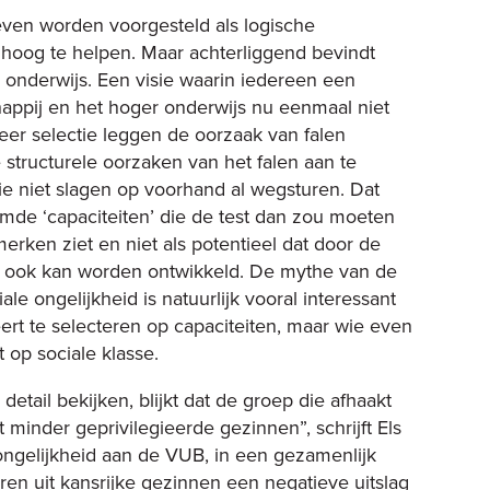
oeven worden voorgesteld als logische
oog te helpen. Maar achterliggend bevindt
p onderwijs. Een visie waarin iedereen een
appij en het hoger onderwijs nu eenmaal niet
eer selectie leggen de oorzaak van falen
de structurele oorzaken van het falen aan te
e niet slagen op voorhand al wegsturen. Dat
mde ‘capaciteiten’ die de test dan zou moeten
rken ziet en niet als potentieel dat door de
ook kan worden ontwikkeld. De mythe van de
ale ongelijkheid is natuurlijk vooral interessant
ert te selecteren op capaciteiten, maar wie even
t op sociale klasse.
etail bekijken, blijkt dat de groep die afhaakt
t minder geprivilegieerde gezinnen”, schrijft Els
ngelijkheid aan de VUB, in een gezamenlijk
deren uit kansrijke gezinnen een negatieve uitslag