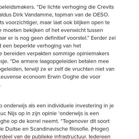
eleidsmakers. “De lichte verhoging die Crevits
s” aldus Dirk Vandamme, topman van de OESO.
ts voorzichtiger, maar laat ook blijken open te
e moeten bekijken of het evenwicht tussen
ar er is nog geen definitief voorstel.” Eerder zei
t een beperkte verhoging van het
 te bereiden verpakten sommige opiniemakers
jasje. “De armere laagopgeleiden betalen mee
eleiden, terwijl ze er zelf de vruchten niet van
e Leuvense econoom Erwin Ooghe die voor
.
p onderwijs als een individuele investering in je
c Nijs op in zijn opinie ‘onderwijs is een
Ooghe op de korrel neemt. “Tegenover dit soort
 Duitse en Scandinavische filosofie. (Hoger)
rdeel van de publieke infrastructuur. Iedereen