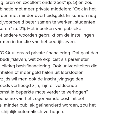
ng leren en excellent onderzoek” (p. 5) en zou
binatie met meer private middelen: “Ook in het
rden met minder overheidsgeld. Er kunnen nog
 bijvoorbeeld beter samen te werken, studenten
iseren” (p. 21). Het inperken van publieke
t andere woorden gebruikt om de instellingen
men in functie van het bedrijfsleven.
VOKA uiteraard private financiering. Dat gaat dan
drijfsleven, wat ze expliciet als parameter
lieke) basisfinanciering. Ook universiteiten die
alen of meer geld halen uit leerstoelen
ijds wil men ook de inschrijvingsgelden
eeds verhoogd zijn, zijn er voldoende
omst in beperkte mate verder te verhogen”
 toename van het zogenaamde post-initieel
el minder publiek gefinancierd worden, zou het
chijnlijk automatisch verhogen.