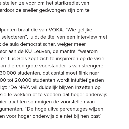
e stellen ze voor om het startkrediet van
rdoor ze sneller gedwongen zijn om te
dpunten braaf die van VOKA. “Wie gelijke
selecteren”, luidt de titel van een interview met
de aula democratischer, weiger meer
essor aan de KU Leuven, de mantra, “waarom
?” Luc Sels zegt zich te inspireren op de visie
aan die een grote voorstander is van strengere
30.000 studenten, dat aantal moet flink naar
0 tot 20.000 studenten wordt intuïtief gezien
gt: “De N-VA wil duidelijk blijven inzetten op
usie te wekken of te voeden dat hoger onderwijs
hier trachten sommigen de voorstellen van
gumenten. “De hoge uitvalpercentages wijzen
 voor hoger onderwijs die niet bij hen past”,