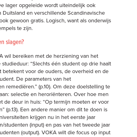
e lager opgeleide wordt uiteindelijk ook
 In Duitsland en verschillende Scandinavische
ook gewoon gratis. Logisch, want als onderwijs
mpels te zijn.
en slagen?
A wil bereiken met de herziening van het
studieduur: “Slechts één student op drie haalt
t betekent voor de ouders, de overheid en de
student. De parameters van het
 remediëren.” (p.10). Om deze doelstelling te
aan: selectie en heroriënteren. Over hoe men
t de deur in huis: “Op termijn moeten er voor
” (p.13). Een andere manier om dit te doen is
iversiteiten krijgen nu in het eerste jaar
/studenten (input) en pas van het tweede jaar
udenten (output). VOKA wilt die focus op input