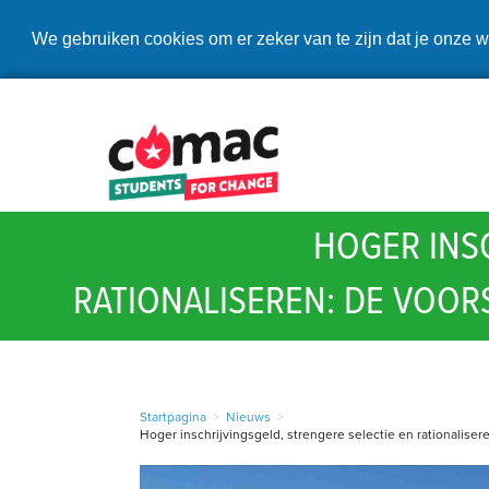
We gebruiken cookies om er zeker van te zijn dat je onze w
HOGER INS
RATIONALISEREN: DE VOO
Startpagina
>
Nieuws
>
Hoger inschrijvingsgeld, strengere selectie en rationalise