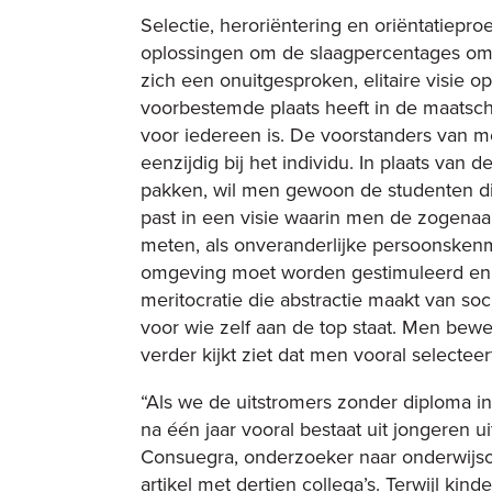
Selectie, heroriëntering en oriëntatiepr
oplossingen om de slaagpercentages omh
zich een onuitgesproken, elitaire visie o
voorbestemde plaats heeft in de maatsch
voor iedereen is. De voorstanders van m
eenzijdig bij het individu. In plaats van 
pakken, wil men gewoon de studenten di
past in een visie waarin men de zogenaa
meten, als onveranderlijke persoonskenme
omgeving moet worden gestimuleerd en 
meritocratie die abstractie maakt van soci
voor wie zelf aan de top staat. Men bewe
verder kijkt ziet dat men vooral selecteer
“Als we de uitstromers zonder diploma in d
na één jaar vooral bestaat uit jongeren ui
Consuegra, onderzoeker naar onderwijso
artikel met dertien collega’s. Terwijl kin