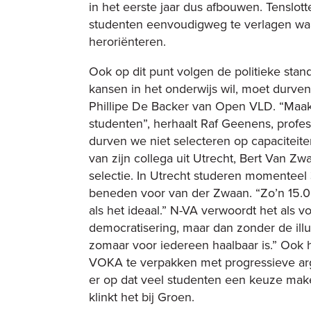
in het eerste jaar dus afbouwen. Tenslott
studenten eenvoudigweg te verlagen waa
heroriënteren.
Ook op dit punt volgen de politieke stan
kansen in het onderwijs wil, moet durven 
Phillipe De Backer van Open VLD.
“Maak 
studenten”, herhaalt Raf Geenens, prof
durven we niet selecteren op capaciteiten
van zijn collega uit Utrecht, Bert Van Zw
selectie. In Utrecht studeren momenteel 
beneden voor van der Zwaan. “Zo’n 15.00
als het ideaal.”
N-VA verwoordt het als vol
democratisering, maar dan zonder de ill
zomaar voor iedereen haalbaar is.” Ook 
VOKA te verpakken met progressieve ar
er op dat veel studenten een keuze maken
klinkt het bij Groen.