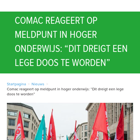
COMAC REAGEERT OP
MELDPUNT IN HOGER
ONDERWIJS: “DIT DREIGT EEN
LEGE DOOS TE WORDEN”
Startpagina
>
Nieuws
>
Comac reageert op meldpunt in hoger onderwijs: “Dit dreigt een lege
doos te worden”