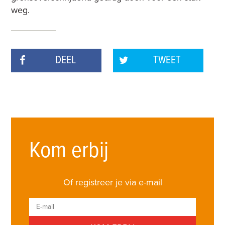
weg.
DEEL
TWEET
Kom erbij
Of registreer je via e-mail