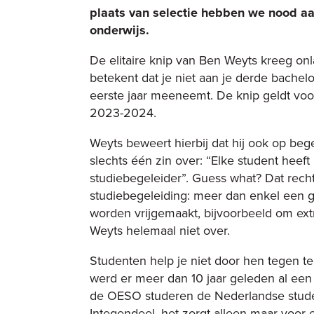
plaats van selectie hebben we nood aan
onderwijs.
De elitaire knip van Ben Weyts kreeg onl
betekent dat je niet aan je derde bachel
eerste jaar meeneemt. De knip geldt voo
2023-2024.
Weyts beweert hierbij dat hij ook op begel
slechts één zin over: “Elke student heef
studiebegeleider”. Guess what? Dat recht
studiebegeleiding: meer dan enkel een 
worden vrijgemaakt, bijvoorbeeld om ex
Weyts helemaal niet over.
Studenten help je niet door hen tegen te
werd er meer dan 10 jaar geleden al een
de OESO studeren de Nederlandse studen
Integendeel, het zorgt alleen maar voor e