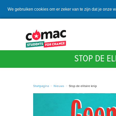
We gebruiken cookies om er zeker van te zijn dat je onze w
STOP DE EL
Startpagina
>
Nieuws
>
Stop de elitaire knip