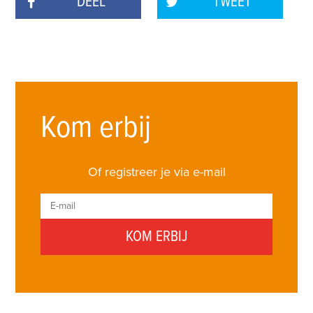
DEEL
TWEET
Kom erbij
Of registreer je via e-mail