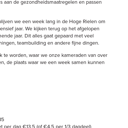
ons aan de gezondheidsmaatregelen en passen
rblijven we een week lang in de Hoge Rielen om
tensief jaar. We kijken terug op het afgelopen
mende jaar. Dit alles gaat gepaard met veel
mingen, teambuilding en andere fijne dingen.
ek te worden, waar we onze kameraden van over
nen, de plaats waar we een week samen kunnen
85
t per dag €13,5 (of €4,5 per 1/3 dagdeel)