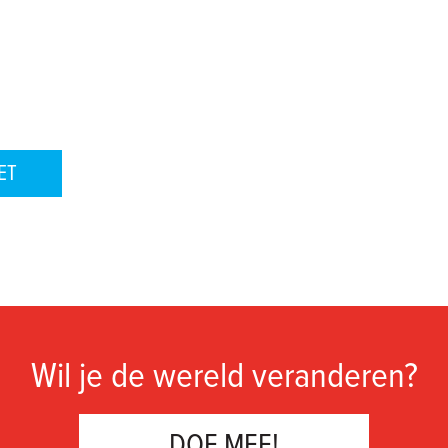
ET
Wil je de wereld veranderen?
DOE MEE!