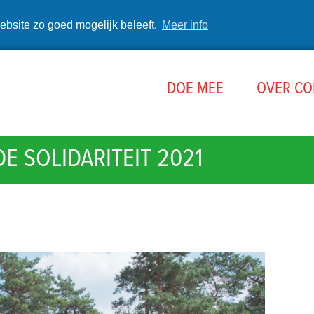
ebsite zo goed mogelijk beleeft.
Meer info
DOE MEE
OVER C
E SOLIDARITEIT 2021