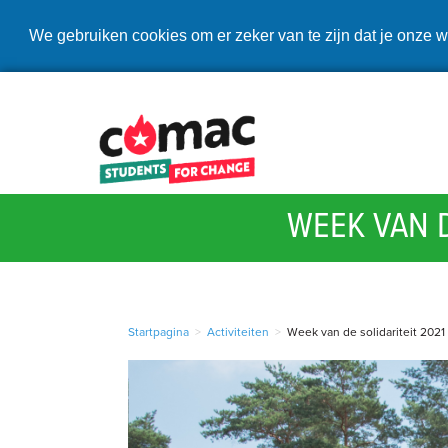
We gebruiken cookies om er zeker van te zijn dat je onze w
WEEK VAN D
Startpagina
>
Activiteiten
>
Week van de solidariteit 2021