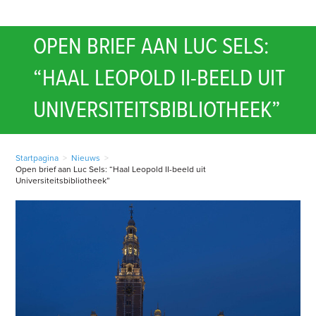
OPEN BRIEF AAN LUC SELS:
“HAAL LEOPOLD II-BEELD UIT
UNIVERSITEITSBIBLIOTHEEK”
Startpagina
>
Nieuws
>
Open brief aan Luc Sels: “Haal Leopold II-beeld uit
Universiteitsbibliotheek”