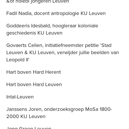
&of holebi jongeren Leuven
Fadil Nadia, docent antropologie KU Leuven
Goddeeris Idesbald, hoogleraar koloniale
geschiedenis KU Leuven
Govaerts Celien, initiatiefneemster petitie ‘Stad
Leuven & KU Leuven, verwijder jullie beelden van
Leopold II’
Hart boven Hard Herent
Hart boven Hard Leuven
Intal-Leuven
Janssens Joren, onderzoeksgroep MoSa 1800-
2000 KU Leuven
Jong Groen Leuven