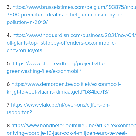
3.
https://www.brusselstimes.com/belgium/193875/aro
7500-premature-deaths-in-belgium-caused-by-air-
pollution-in-2019/
4.
https://www.theguardian.com/business/2021/nov/04/
oil-giants-top-list-lobby-offenders-exxonmobile-
chevron-toyota
5.
https://www.clientearth.org/projects/the-
greenwashing-files/exxonmobil/
6
https://www.demorgen.be/politiek/exxonmobil-
krijgt-te-veel-vlaams-klimaatgeld~b84bc7f3/
7
https://www.vlaio.be/nl/over-ons/cijfers-en-
rapporten?
8
https://www.bondbeterleefmilieu.be/artikel/exxonmobi
ontving-voorbije-10-jaar-ook-4-miljoen-euro-te-veel-