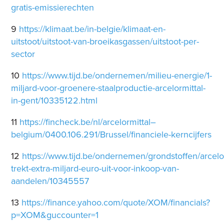
gratis-emissierechten
9
https://klimaat.be/in-belgie/klimaat-en-
uitstoot/uitstoot-van-broeikasgassen/uitstoot-per-
sector
10
https://www.tijd.be/ondernemen/milieu-energie/1-
miljard-voor-groenere-staalproductie-arcelormittal-
in-gent/10335122.html
11
https://fincheck.be/nl/arcelormittal–
belgium/0400.106.291/Brussel/financiele-kerncijfers
12
https://www.tijd.be/ondernemen/grondstoffen/arcelor
trekt-extra-miljard-euro-uit-voor-inkoop-van-
aandelen/10345557
13
https://finance.yahoo.com/quote/XOM/financials?
p=XOM&guccounter=1