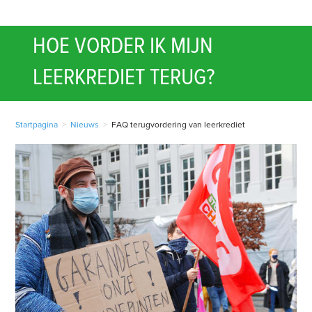
HOE VORDER IK MIJN
LEERKREDIET TERUG?
Startpagina
>
Nieuws
>
FAQ terugvordering van leerkrediet