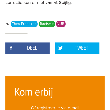
correctie kon er niet van af. Spijtig.
Theo Francken
Racisme
VUB
DEEL
TWEET
Kom erbij
Of registreer je via e-mail