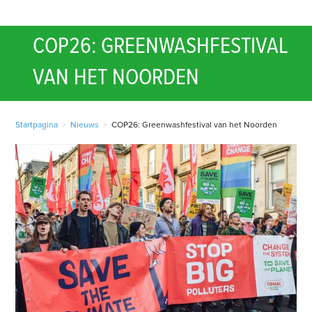
COP26: GREENWASHFESTIVAL
VAN HET NOORDEN
Startpagina
>
Nieuws
>
COP26: Greenwashfestival van het Noorden