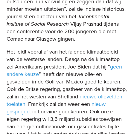
outsourcen hun vervuiling en zeggen dan dat wij
minder moeten uitstoten”, zei de Indiase historicus,
journalist en directeur van het
Tricontinental
Insitute of Social Research
Vijay Prashad tijdens
een conferentie voor de 200 jongeren die met
Comac naar Glasgow gingen.
Het leidt vooral af van het falende klimaatbeleid
van de westerse landen. Daags na de klimaattop
zei Amerikaans president Joe Biden dat hij “
geen
andere keuze
” heeft dan nieuwe olie- en
gasvelden in de Golf van Mexico goed te keuren.
Ook de Britse regering, gastheer van de klimaattop,
zal in het westen van Shetland
nieuwe olievelden
toelaten
. Frankrijk zal dan weer een
nieuw
gasproject
in Lorraine goedkeuren. Ook onze
eigen regering wil 3,5 miljard subsidies toewijzen
aan energiemultinationals om gascentrales bij te