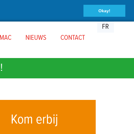
Okay!
FR
OMAC
NIEUWS
CONTACT
!
Kom erbij