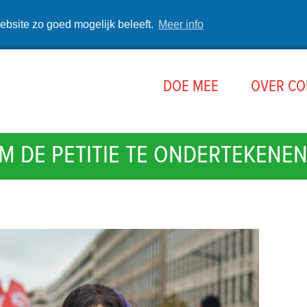
ebsite zo goed mogelijk beleeft.
Meer info
DOE MEE
OVER C
M DE PETITIE TE ONDERTEKENEN