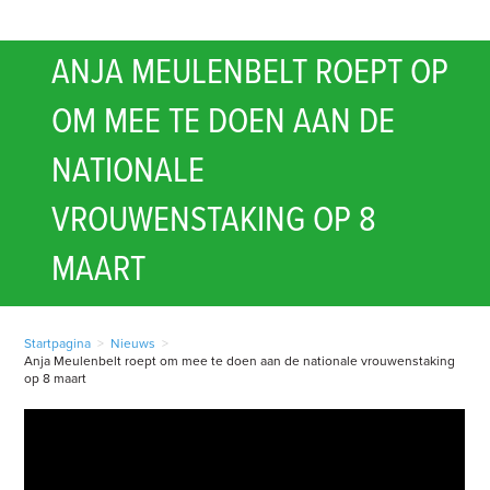
ANJA MEULENBELT ROEPT OP
OM MEE TE DOEN AAN DE
NATIONALE
VROUWENSTAKING OP 8
MAART
Startpagina
>
Nieuws
>
Anja Meulenbelt roept om mee te doen aan de nationale vrouwenstaking
op 8 maart