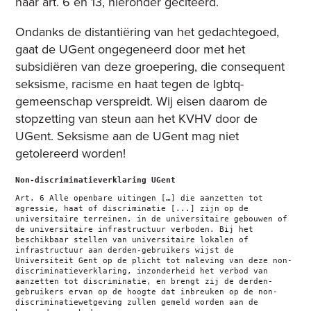
naar art. 6 en 13, hieronder geciteerd.
Ondanks de distantiëring van het gedachtegoed,
gaat de UGent ongegeneerd door met het
subsidiëren van deze groepering, die consequent
seksisme, racisme en haat tegen de lgbtq-
gemeenschap verspreidt. Wij eisen daarom de
stopzetting van steun aan het KVHV door de
UGent. Seksisme aan de UGent mag niet
getolereerd worden!
Non-discriminatieverklaring UGent
Art. 6 Alle openbare uitingen […] die aanzetten tot
agressie, haat of discriminatie [...] zijn op de
universitaire terreinen, in de universitaire gebouwen of
de universitaire infrastructuur verboden. Bij het
beschikbaar stellen van universitaire lokalen of
infrastructuur aan derden-gebruikers wijst de
Universiteit Gent op de plicht tot naleving van deze non-
discriminatieverklaring, inzonderheid het verbod van
aanzetten tot discriminatie, en brengt zij de derden-
gebruikers ervan op de hoogte dat inbreuken op de non-
discriminatiewetgeving zullen gemeld worden aan de