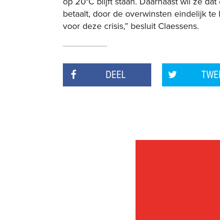
op 20°C blijft staan. Daarnaast wil ze da
betaalt, door de overwinsten eindelijk te
voor deze crisis,” besluit Claessens.
DEEL
TWE